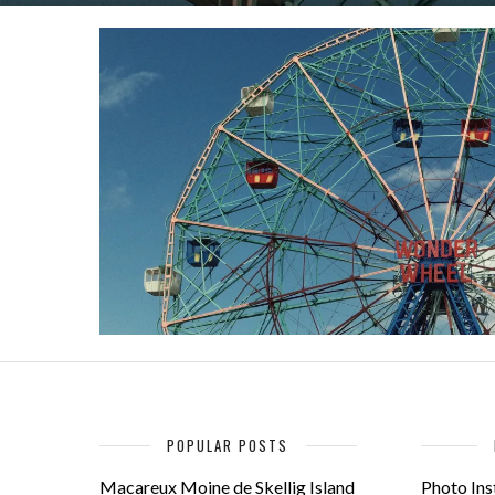
POPULAR POSTS
Macareux Moine de Skellig Island
Photo Inst