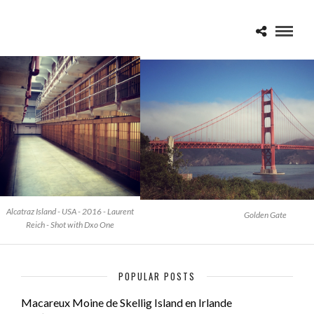
Alcatraz Island - USA - 2016 - Laurent
Golden Gate
Reich - Shot with Dxo One
POPULAR POSTS
Macareux Moine de Skellig Island en Irlande